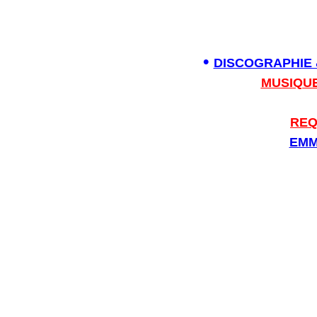
•
DISCOGRAPHIE 
M
U
S
I
QU
REQ
EMM