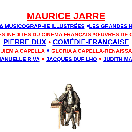
MA
URICE JARRE
•
& MUSICOGRAPHIE ILLUSTRÉES
LES GRANDES HE
•
ES
I
NÉD
I
TES
DU
C
I
NÉMA
FRANÇAIS
ŒUVRES DE 
PIERRE DUX
•
COMÉDIE-FRANÇAISE
•
UIEM A CAPELLA
GLORI
A A CAPELLA-RENAISS
•
•
ANUELLE RIVA
JACQUES DUFILHO
JUDITH M